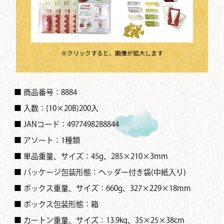
※クリックすると、画像が拡大します
■ 商品番号：8884
■ 入数：(10×20B)200入
■ JANコード：4977498288844
■ アソート：1種類
■ 単品重量、サイズ：45g、285×210×3mm
■ パッケージ包装形態：ヘッダー付き袋(中紙入り)
■ ボックス重量、サイズ：660g、327×229×18mm
■ ボックス包装形態：箱
■ カートン重量、サイズ：13.9kg、35×25×38cm