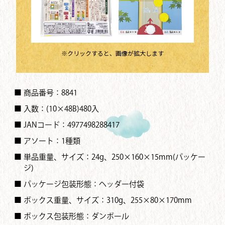
※クリックすると、画像が拡大します
■ 商品番号：8841
■ 入数：(10×48B)480入
■ JANコード：4977498288417
■ アソート：1種類
■ 単品重量、サイズ：24g、250×160×15mm(パッケー
ジ)
■ パッケージ包装形態：ヘッダー付袋
■ ボックス重量、サイズ：310g、255×80×170mm
■ ボックス包装形態：ダンボール