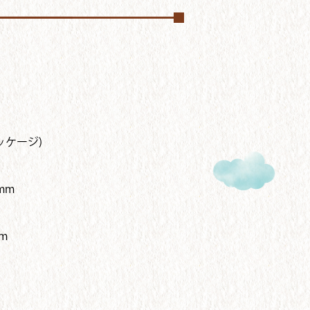
ッケージ)
mm
m