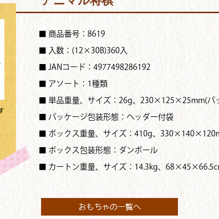
アニマル将棋
■ 商品番号：8619
■ 入数：(12×30B)360入
■ JANコード：4977498286192
■ アソート：1種類
■ 単品重量、サイズ：26g、230×125×25mm(パ
す
■ パッケージ包装形態：ヘッダー付袋
■ ボックス重量、サイズ：410g、330×140×120
■ ボックス包装形態：ダンボール
■ カートン重量、サイズ：14.3kg、68×45×66.5c
おもちゃの一覧へ