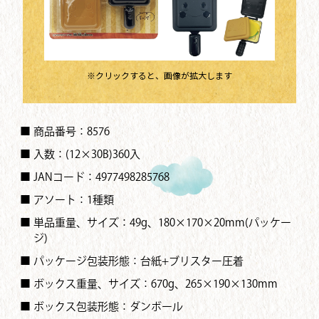
※クリックすると、画像が拡大します
■ 商品番号：8576
■ 入数：(12×30B)360入
■ JANコード：4977498285768
■ アソート：1種類
■ 単品重量、サイズ：49g、180×170×20mm(パッケー
ジ)
■ パッケージ包装形態：台紙+ブリスター圧着
■ ボックス重量、サイズ：670g、265×190×130mm
■ ボックス包装形態：ダンボール