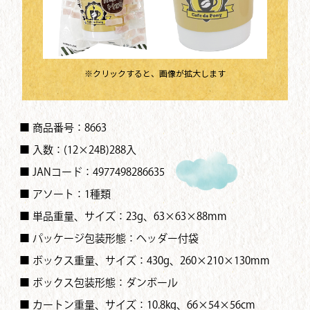
※クリックすると、画像が拡大します
■ 商品番号：8663
■ 入数：(12×24B)288入
■ JANコード：4977498286635
■ アソート：1種類
■ 単品重量、サイズ：23g、63×63×88mm
■ パッケージ包装形態：ヘッダー付袋
■ ボックス重量、サイズ：430g、260×210×130mm
■ ボックス包装形態：ダンボール
■ カートン重量、サイズ：10.8kg、66×54×56cm