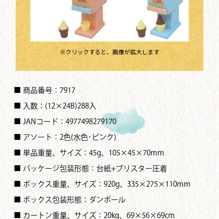
※クリックすると、画像が拡大します
■ 商品番号：7917
■ 入数：(12×24B)288入
■ JANコード：4977498279170
■ アソート：2色(水色･ピンク)
■ 単品重量、サイズ：45g、105×45×70mm
■ パッケージ包装形態：台紙+ブリスター圧着
■ ボックス重量、サイズ：920g、335×275×110mm
■ ボックス包装形態：ダンボール
■ カートン重量、サイズ：20kg、69×56×69cm