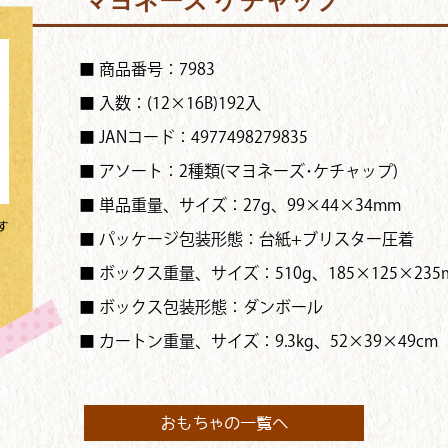
マヨネーズ ケチャップ
■ 商品番号：7983
■ 入数：(12×16B)192入
■ JANコード：4977498279835
■ アソート：2種類(マヨネーズ･ケチャップ)
■ 単品重量、サイズ：27g、99×44×34mm
す
■ パッケージ包装形態：台紙+ブリスター圧着
■ ボックス重量、サイズ：510g、185×125×235
■ ボックス包装形態：ダンボール
■ カートン重量、サイズ：9.3kg、52×39×49cm
おもちゃの一覧へ