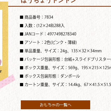
ほうちょうトントン
■ 商品番号：7834
■ 入数：(12×24B)288入
■ JANコード：4977498278340
■ アソート：2色(ピンク・薄緑)
■ 単品重量、サイズ：24g、135×32×34mm
■ パッケージ包装形態：台紙+スライドブリスター
■ ボックス重量、サイズ：569g、195×215×125
す
■ ボックス包装形態：ダンボール
■ カートン重量、サイズ：14.4kg、67×41.5×51.
おもちゃの一覧へ