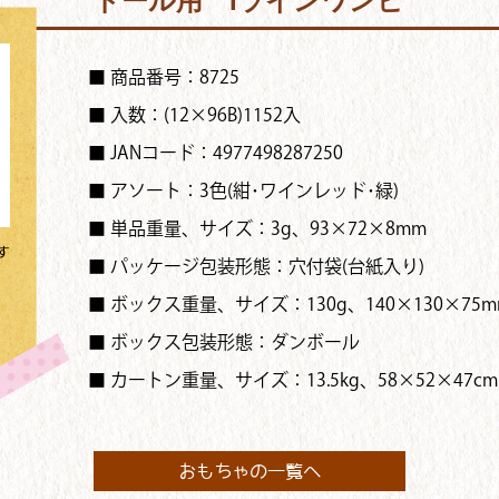
ドール用 Iラインワンピ
■ 商品番号：8725
■ 入数：(12×96B)1152入
■ JANコード：4977498287250
■ アソート：3色(紺･ワインレッド･緑)
■ 単品重量、サイズ：3g、93×72×8mm
す
■ パッケージ包装形態：穴付袋(台紙入り)
■ ボックス重量、サイズ：130g、140×130×75m
■ ボックス包装形態：ダンボール
■ カートン重量、サイズ：13.5kg、58×52×47cm
おもちゃの一覧へ