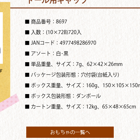
ドール用キャップ
■ 商品番号：8697
■ 入数：(10×72B)720入
■ JANコード：4977498286970
■ アソート：白･黒
■ 単品重量、サイズ：7g、62×42×26mm
す
■ パッケージ包装形態：穴付袋(台紙入り)
■ ボックス重量、サイズ：160g、150×105×150
■ ボックス包装形態：ダンボール
■ カートン重量、サイズ：12kg、65×48×65cm
おもちゃの一覧へ