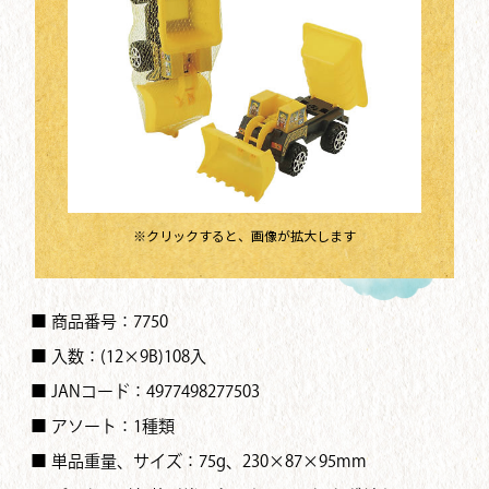
※クリックすると、画像が拡大します
■ 商品番号：7750
■ 入数：(12×9B)108入
■ JANコード：4977498277503
■ アソート：1種類
■ 単品重量、サイズ：75g、230×87×95mm