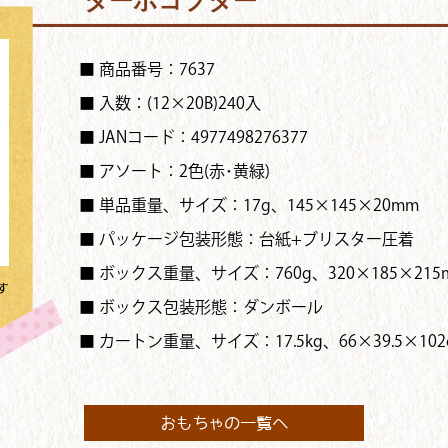
ターボコプター
■ 商品番号：7637
■ 入数：(12×20B)240入
■ JANコード：4977498276377
■ アソート：2色(赤･黄緑)
■ 単品重量、サイズ：17g、145×145×20mm
■ パッケージ包装形態：台紙+ブリスター圧着
■ ボックス重量、サイズ：760g、320×185×215
す
■ ボックス包装形態：ダンボール
■ カートン重量、サイズ：17.5kg、66×39.5×102
おもちゃの一覧へ